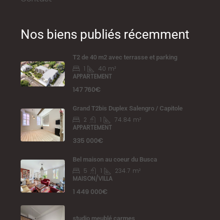
Nos biens publiés récemment
T2 de 40 m2 avec terrasse et parking
1
40
m²
APPARTEMENT
147 760€
Grand T2bis Duplex Salengro / Capitole
2
1
74.84
m²
APPARTEMENT
335 000€
Bel maison au coeur du Busca
5
1
234.7
m²
MAISON/VILLA
1 449 000€
studio meublé carmes