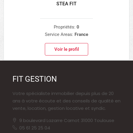
STEA FIT
Propriétés:
0
Service Areas:
France
Voir le profil
FIT GESTION
Votre spécialiste immobilier depuis plus de 20
ans à votre écoute et des conseils de qualité en
vente, location, gestion locative et syndic.
9 boulevard Lazarre Carnot 31000 Toulouse
05 61 25 25 04