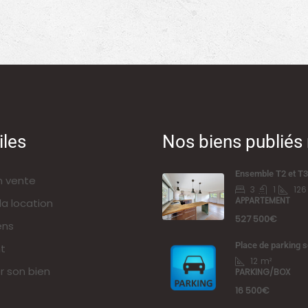
iles
Nos biens publié
Ensemble T2 et T3
n vente
3
1
126
APPARTEMENT
la location
527 500€
ens
Place de parking s
t
12
m²
r son bien
PARKING/BOX
16 500€