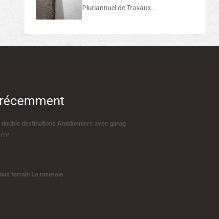
Pluriannuel de Travaux…
s récemment
 double destinations Amidonniers avec garag
m²
ous terrain La roseraie