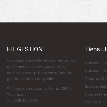
FIT GESTION
Liens ut
Votre spécialiste immobilier depuis plus
Nos biens e
de 20 ans à votre écoute et des
Nos biens à 
conseils de qualité en vente, location,
Tous nos bi
gestion locative et syndic.
Espace clien
9 boulevard Lazarre Carnot 31000
Faire estime
Toulouse
05 61 25 25 04
Contact