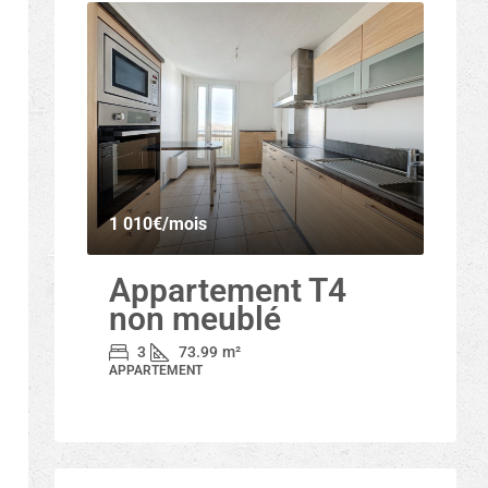
1 010€
/mois
Appartement T4
non meublé
3
73.99
m²
APPARTEMENT