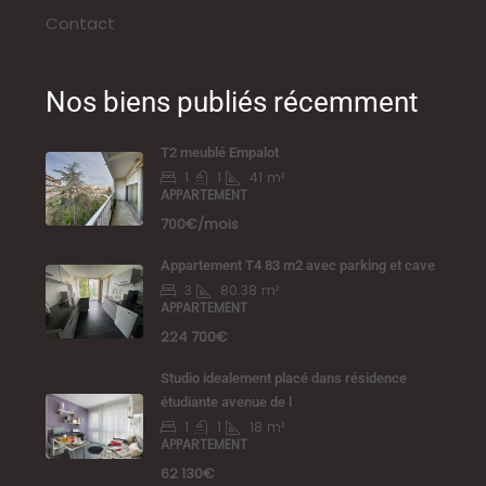
Contact
Nos biens publiés récemment
T2 meublé Empalot
1
1
41
m²
APPARTEMENT
700€/mois
Appartement T4 83 m2 avec parking et cave
3
80.38
m²
APPARTEMENT
224 700€
Studio idealement placé dans résidence
étudiante avenue de l
1
1
18
m²
APPARTEMENT
62 130€