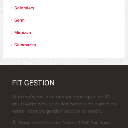
Colomiers
Germ
Mimizan
Cammazes
FIT GESTION
Votre spécialiste immobilier depuis plus de 20
ans à votre écoute et des conseils de qualité en
vente, location, gestion locative et syndic.
9 boulevard Lazarre Carnot 31000 Toulouse