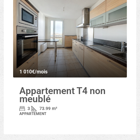
1 010€
/mois
Appartement T4 non
meublé
3
73.99
m²
APPARTEMENT