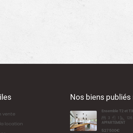
iles
Nos biens publié
Ensemble T2 et T3
n vente
3
1
126
APPARTEMENT
la location
527 500€