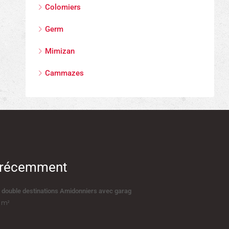
Colomiers
Germ
Mimizan
Cammazes
s récemment
 double destinations Amidonniers avec garag
m²