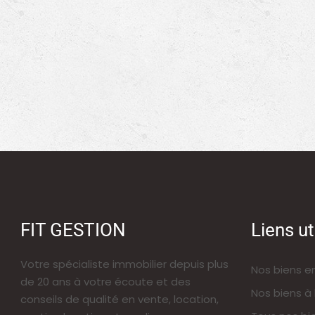
FIT GESTION
Liens ut
Votre spécialiste immobilier depuis plus
Nos biens e
de 20 ans à votre écoute et des
Nos biens à 
conseils de qualité en vente, location,