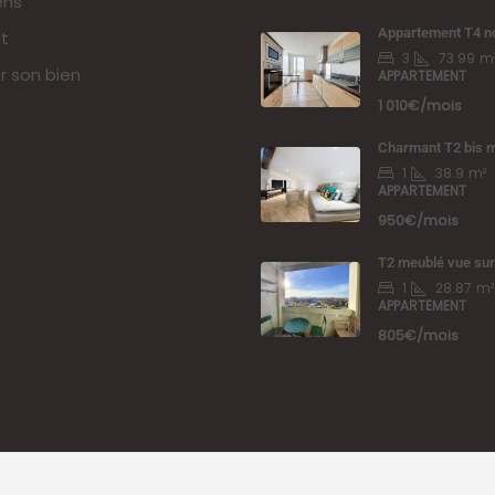
ens
Appartement T4 n
t
3
73.99
m
r son bien
APPARTEMENT
1 010€/mois
Charmant T2 bis m
1
38.9
m²
APPARTEMENT
950€/mois
T2 meublé vue su
1
28.87
m²
APPARTEMENT
805€/mois