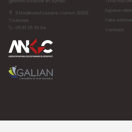
Tous nos bi
gestion locative et syndic.
Espace clien
9 boulevard Lazarre Carnot 31000
Faire estime
Toulouse
05 61 25 25 04
Contact