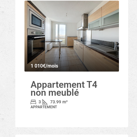
1 010€
/mois
Appartement T4
non meublé
3
73.99
m²
APPARTEMENT