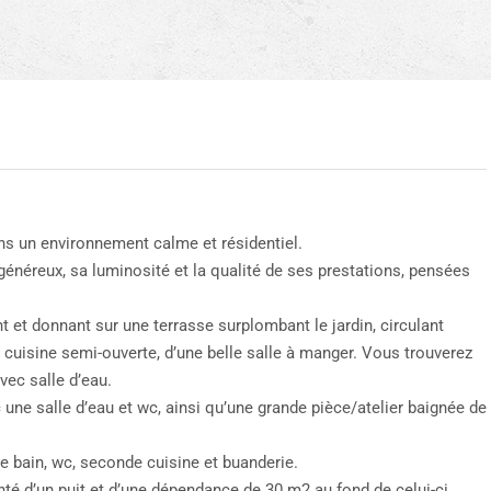
ns un environnement calme et résidentiel.
généreux, sa luminosité et la qualité de ses prestations, pensées
t et donnant sur une terrasse surplombant le jardin, circulant
e cuisine semi-ouverte, d’une belle salle à manger. Vous trouverez
ec salle d’eau.
ne salle d’eau et wc, ainsi qu’une grande pièce/atelier baignée de
de bain, wc, seconde cuisine et buanderie.
té d’un puit et d’une dépendance de 30 m2 au fond de celui-ci.