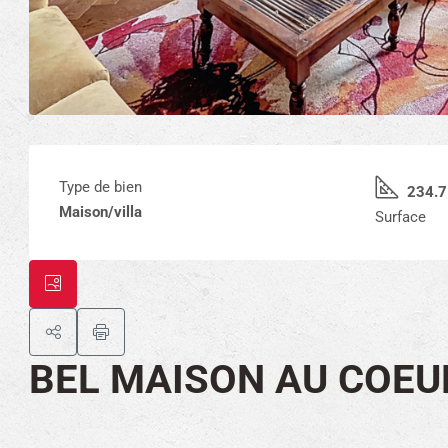
Type de bien
234.7
Maison/villa
Surface
BEL MAISON AU COEU