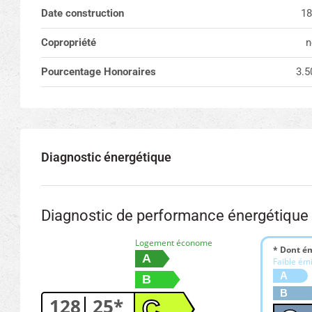
Date construction
18
Copropriété
n
Pourcentage Honoraires
3.5
Diagnostic énergétique
Diagnostic de performance énergétique
Logement économe
* Dont ém
A
Faible ém
A
B
B
128
25*
C