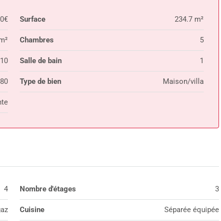
00€
Surface
234.7 m²
m²
Chambres
5
10
Salle de bain
1
80
Type de bien
Maison/villa
te
4
Nombre d'étages
3
gaz
Cuisine
Séparée équipée