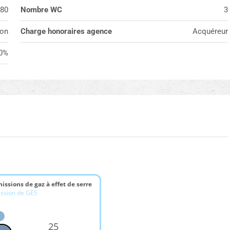
80
Nombre WC
3
on
Charge honoraires agence
Acquéreur
0%
issions de gaz à effet de serre
ission de GES
25