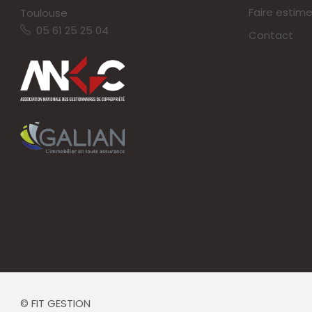
Faire estime
Toulouse
05 61 25 25 04
Contact
© FIT GESTION