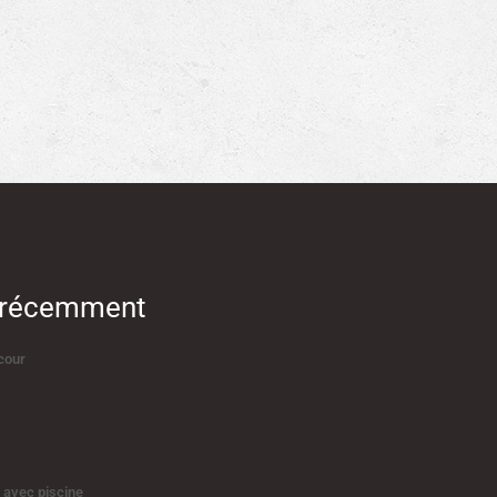
s récemment
cour
 avec piscine