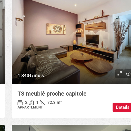
1 340€
/mois
T3 meublé proche capitole
2
1
72.3
m²
Details
APPARTEMENT