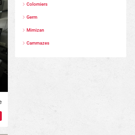
E
Colomiers
Germ
Mimizan
Cammazes
e