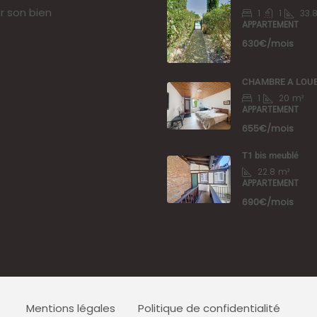
r son bien
1
1
33.
APPARTEMENT
630€/mois
CHAMBRE A LOUER 
1
20
m²
APPARTEMENT
655€/mois
T1 bis meublé
22.8
m²
APPARTEMENT
690€/mois
Mentions légales
Politique de confidentialité