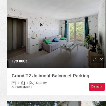
179 000€
Grand T2 Jolimont Balcon et Parking
1
1
48.3
m²
Details
APPARTEMENT