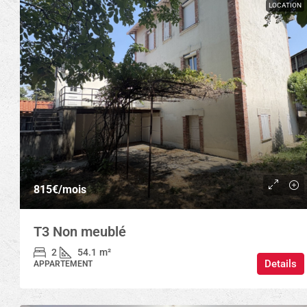
LOCATION
815€
/mois
T3 Non meublé
2
54.1
m²
Details
APPARTEMENT