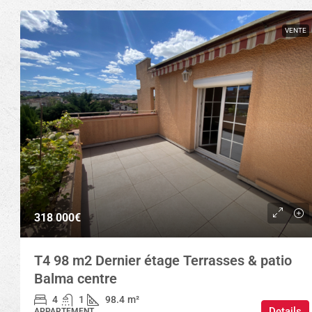
VENTE
318 000€
T4 98 m2 Dernier étage Terrasses & patio
Balma centre
4
1
98.4
m²
Details
APPARTEMENT