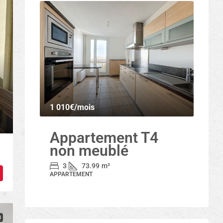
1 010€
/mois
Appartement T4
non meublé
3
73.99
m²
APPARTEMENT
N