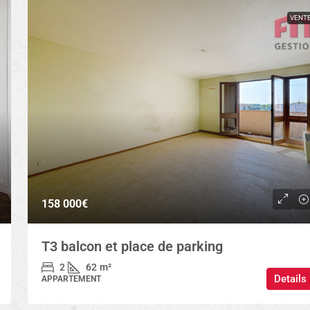
VENT
158 000€
T3 balcon et place de parking
2
62
m²
Details
APPARTEMENT