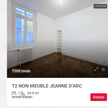
LOCATION
720€
/mois
T2 NON MEUBLE JEANNE D’ARC
1
34.5
m²
Details
APPARTEMENT