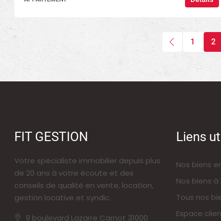
1
2
FIT GESTION
Liens ut
Votre spécialiste immobilier depuis plus
Nos biens e
de 20 ans à votre écoute et des
Nos biens à 
conseils de qualité en vente, location,
Tous nos bi
gestion locative et syndic.
Espace clien
9 boulevard Lazarre Carnot 31000