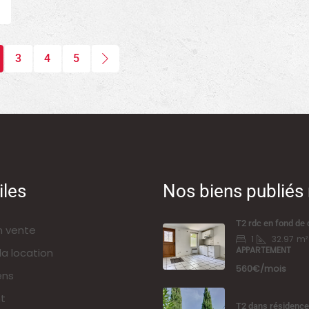
3
4
5
iles
Nos biens publié
T2 rdc en fond de 
n vente
1
32.97
m²
APPARTEMENT
la location
560€/mois
ens
t
T2 dans résidence