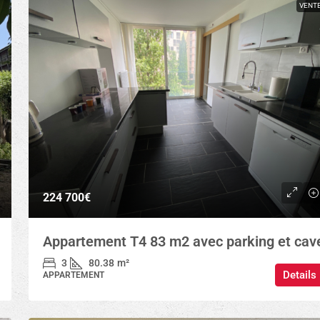
VENT
224 700€
Appartement T4 83 m2 avec parking et cav
3
80.38
m²
Details
APPARTEMENT