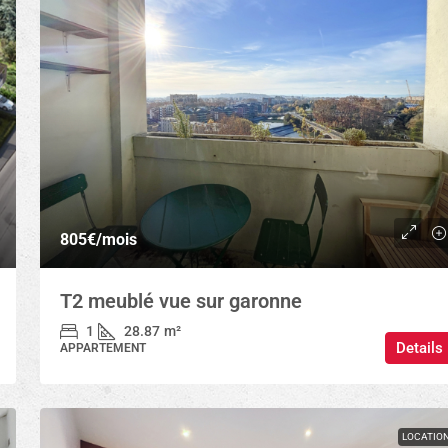
805€
/mois
T2 meublé vue sur garonne
1
28.87
m²
Details
APPARTEMENT
LOCATIO