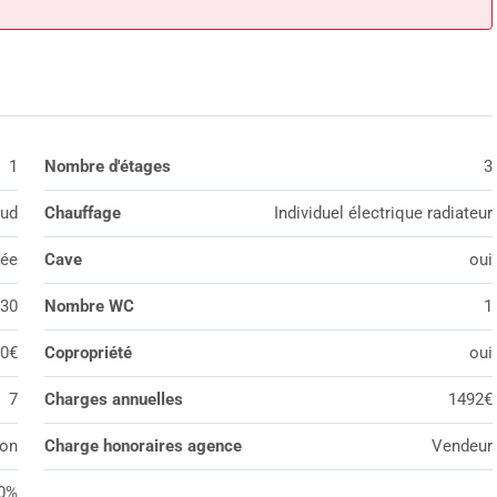
1
Nombre d'étages
3
ud
Chauffage
Individuel électrique radiateur
pée
Cave
oui
30
Nombre WC
1
0€
Copropriété
oui
7
Charges annuelles
1492€
on
Charge honoraires agence
Vendeur
0%