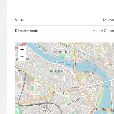
Ville:
Toulou
Département:
Haute-Garo
+
−