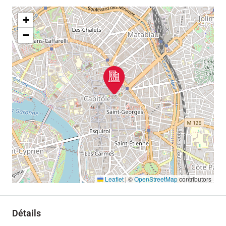
+
−
Leaflet
|
©
OpenStreetMap
contributors
Détails