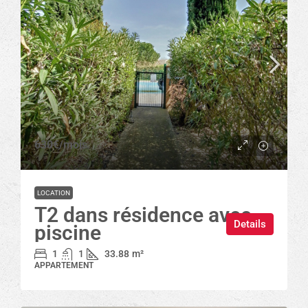
630€
/mois
LOCATION
T2 dans résidence avec
Details
piscine
1
1
33.88
m²
APPARTEMENT