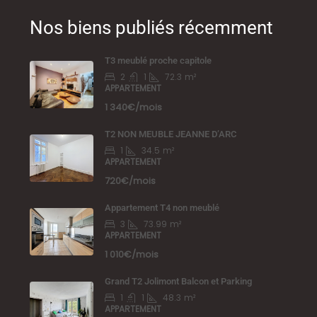
Nos biens publiés récemment
T3 meublé proche capitole
2
1
72.3
m²
APPARTEMENT
1 340€/mois
T2 NON MEUBLE JEANNE D’ARC
1
34.5
m²
APPARTEMENT
720€/mois
Appartement T4 non meublé
3
73.99
m²
APPARTEMENT
1 010€/mois
Grand T2 Jolimont Balcon et Parking
1
1
48.3
m²
APPARTEMENT