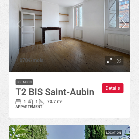
1 070€
/mois
LOCATION
Details
T2 BIS Saint-Aubin
1
1
70.7
m²
APPARTEMENT
LOCATION