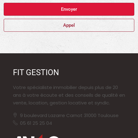
Envoyer
Appel
FIT GESTION
Votre spécialiste immobilier depuis plus de 20
ans à votre écoute et des conseils de qualité en
vente, location, gestion locative et syndic.
9 boulevard Lazarre Carnot 31000 Toulouse
05 61 25 25 04