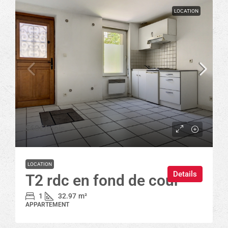
LOCATION
560€
/mois
LOCATION
Details
T2 rdc en fond de cour
1
32.97
m²
APPARTEMENT