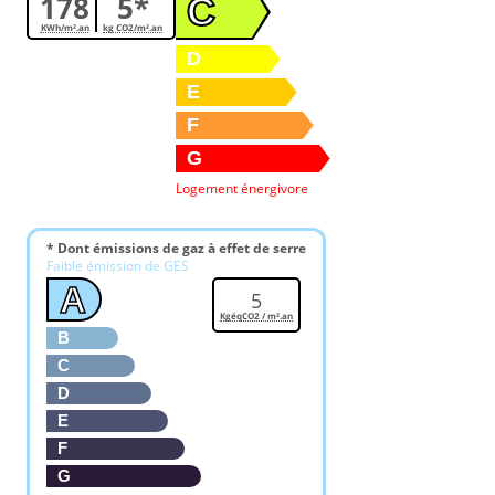
178
5*
C
KWh/m².an
kg CO2/m².an
D
E
F
G
Logement énergivore
* Dont émissions de gaz à effet de serre
Faible émission de GES
A
5
KgéqCO2 / m².an
B
C
D
E
F
G