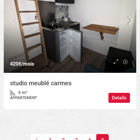
420€
/mois
studio meublé carmes
9
m²
Details
APPARTEMENT