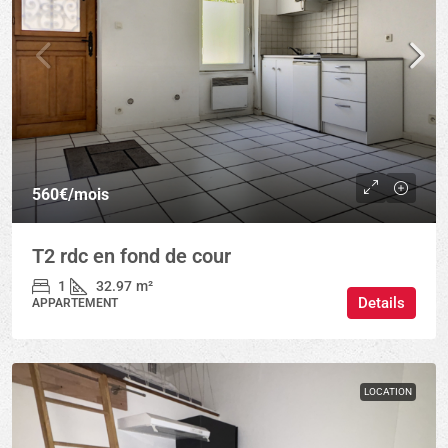
560€
/mois
T2 rdc en fond de cour
1
32.97
m²
Details
APPARTEMENT
LOCATION