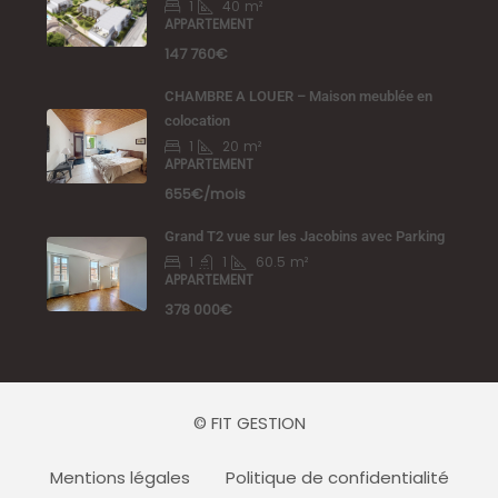
1
40
m²
APPARTEMENT
147 760€
CHAMBRE A LOUER – Maison meublée en
colocation
1
20
m²
APPARTEMENT
655€/mois
Grand T2 vue sur les Jacobins avec Parking
1
1
60.5
m²
APPARTEMENT
378 000€
© FIT GESTION
Mentions légales
Politique de confidentialité