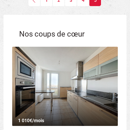
1
2
3
4
5
Nos coups de cœur
1 010€
/mois