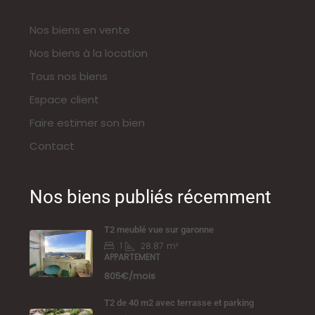
Nos biens en vente
Nos biens à la location
Tous nos biens
Espace client
Faire estimer son bien
Contact
Nos biens publiés récemment
T2 meublé vue sur garonne
1
28.87
m²
APPARTEMENT
805€/mois
T2 de 40 m2 avec terrasse et parking