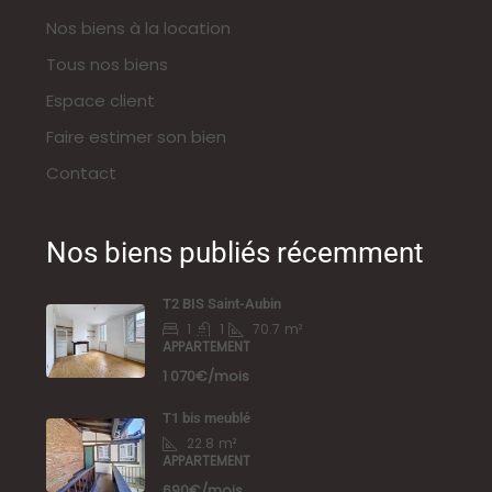
Nos biens à la location
Tous nos biens
Espace client
Faire estimer son bien
Contact
Nos biens publiés récemment
T2 BIS Saint-Aubin
1
1
70.7
m²
APPARTEMENT
1 070€/mois
T1 bis meublé
22.8
m²
APPARTEMENT
690€/mois