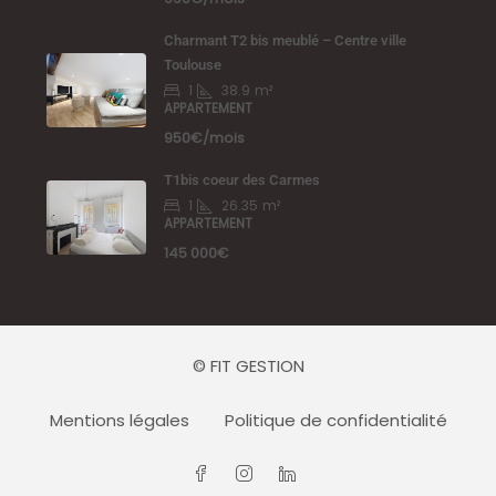
Charmant T2 bis meublé – Centre ville
Toulouse
1
38.9
m²
APPARTEMENT
950€/mois
T1bis coeur des Carmes
1
26.35
m²
APPARTEMENT
145 000€
© FIT GESTION
Mentions légales
Politique de confidentialité