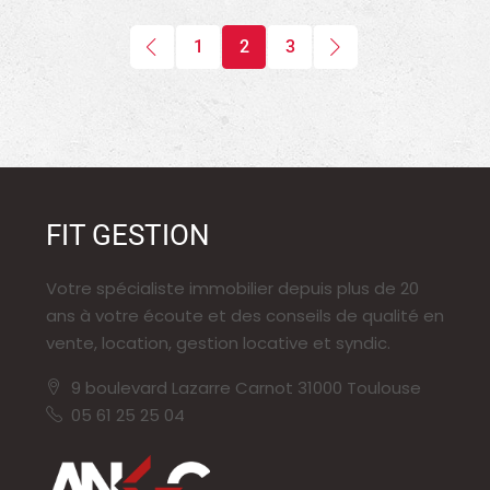
1
2
3
FIT GESTION
Votre spécialiste immobilier depuis plus de 20
ans à votre écoute et des conseils de qualité en
vente, location, gestion locative et syndic.
9 boulevard Lazarre Carnot 31000 Toulouse
05 61 25 25 04