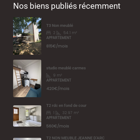
Nos biens publiés récemment
T3 Non meublé
2
54.1
m²
APPARTEMENT
815€/mois
studio meublé carmes
9
m²
APPARTEMENT
420€/mois
T2 rdc en fond de cour
1
32.97
m²
APPARTEMENT
560€/mois
T2 NON MEUBLE JEANNE D’ARC