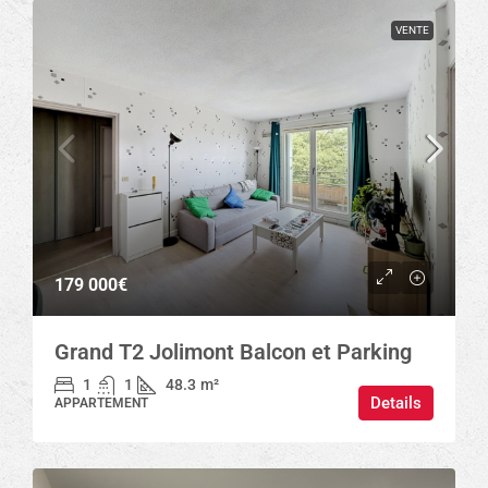
VENTE
179 000€
Grand T2 Jolimont Balcon et Parking
1
1
48.3
m²
Details
APPARTEMENT