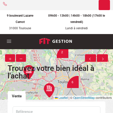
9 boulevard Lazarre
09h00 - 13h00 | 14h00 - 18h00 (17h00 le
Carnot
vendredi)
31000 Toulouse
Lundi à vendredi
2
Trouvez votre bien idéal à
l'achat
6
Vente
Leaflet
|
©
OpenStreetMap
contributors