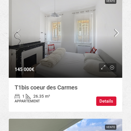
VENTE
145 000€
T1bis coeur des Carmes
1
26.35
m²
Details
APPARTEMENT
VENTE