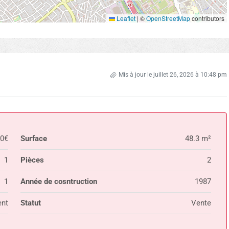
Leaflet
|
©
OpenStreetMap
contributors
Mis à jour le juillet 26, 2026 à 10:48 pm
00€
Surface
48.3 m²
1
Pièces
2
1
Année de cosntruction
1987
nt
Statut
Vente