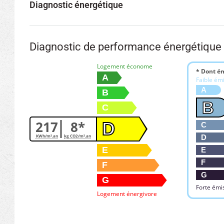
Diagnostic énergétique
Diagnostic de performance énergétique
Logement économe
* Dont ém
A
Faible ém
A
B
B
C
217
8*
D
C
D
KWh/m².an
kg CO2/m².an
E
E
F
F
G
G
Forte émi
Logement énergivore