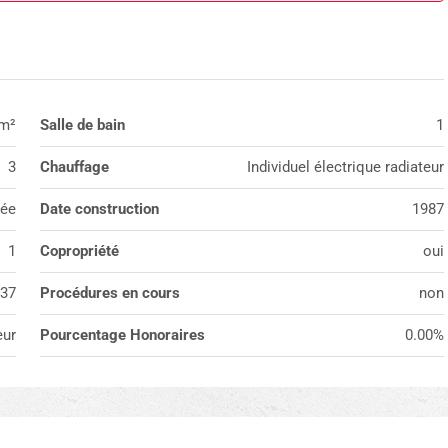
m²
Salle de bain
1
3
Chauffage
Individuel électrique radiateur
pée
Date construction
1987
1
Copropriété
oui
37
Procédures en cours
non
ur
Pourcentage Honoraires
0.00%