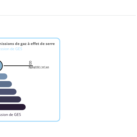
issions de gaz à effet de serre
ission de GES
8
KgéqCO2 / m².an
ssion de GES