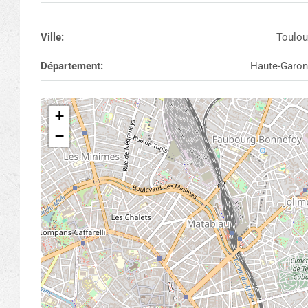
Ville:
Toulou
Département:
Haute-Garo
+
−