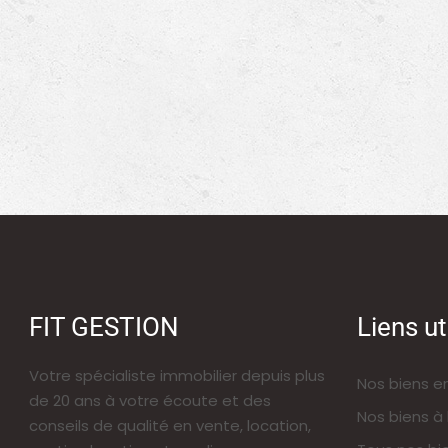
FIT GESTION
Liens ut
Votre spécialiste immobilier depuis plus
Nos biens e
de 20 ans à votre écoute et des
Nos biens à 
conseils de qualité en vente, location,