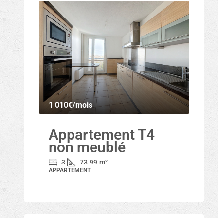
1 010€
/mois
Appartement T4
non meublé
3
73.99
m²
APPARTEMENT