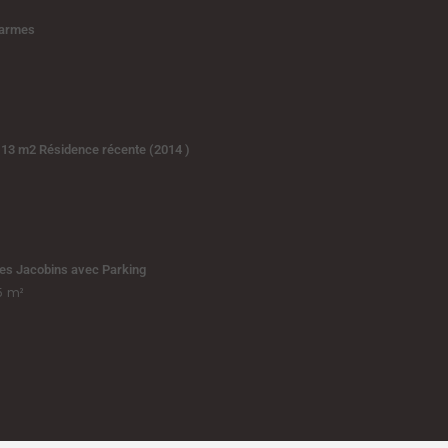
Carmes
 13 m2 Résidence récente (2014 )
les Jacobins avec Parking
5
m²