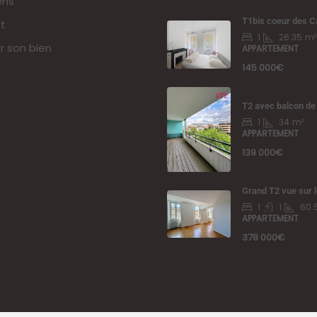
ens
T1bis coeur des 
t
1
26.35
m²
r son bien
APPARTEMENT
145 000€
T2 avec balcon de
1
34
m²
APPARTEMENT
139 000€
Grand T2 vue sur 
1
1
60.
APPARTEMENT
378 000€