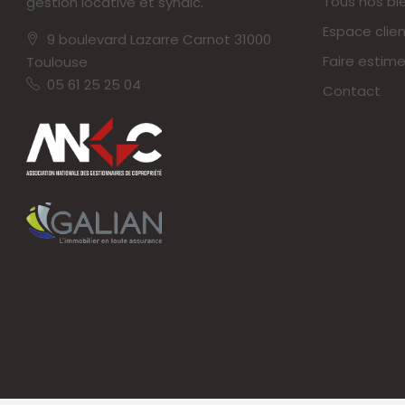
Tous nos bi
gestion locative et syndic.
Espace clien
9 boulevard Lazarre Carnot 31000
Faire estime
Toulouse
05 61 25 25 04
Contact