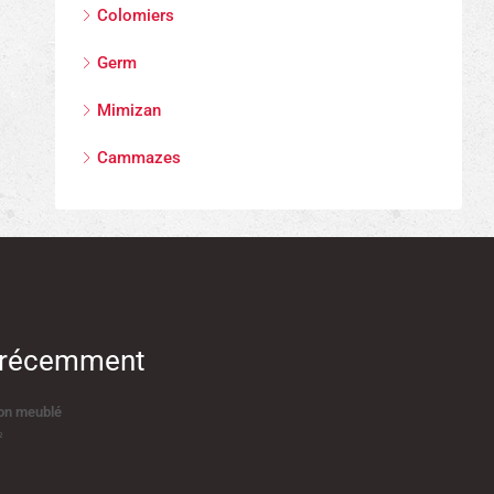
Colomiers
Germ
Mimizan
Cammazes
s récemment
on meublé
²