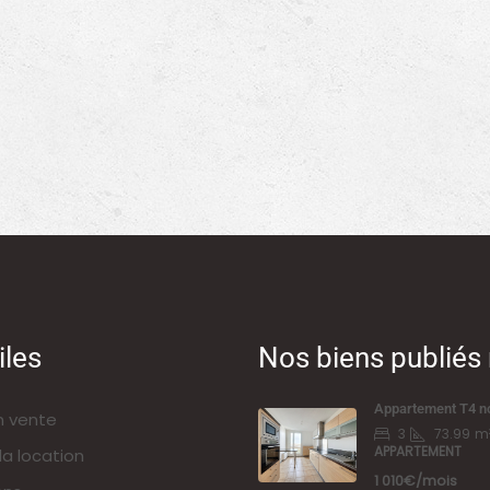
iles
Nos biens publié
Appartement T4 n
n vente
3
73.99
m
APPARTEMENT
la location
1 010€/mois