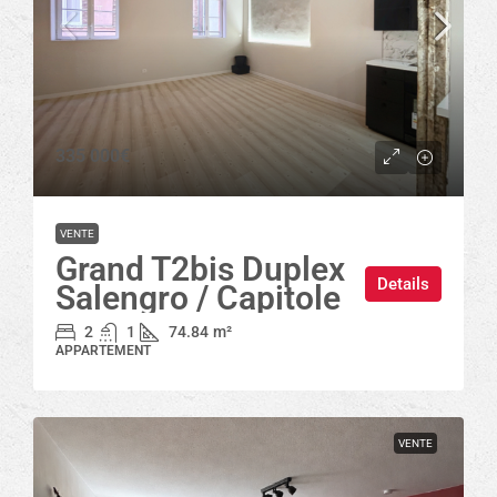
335 000€
VENTE
Grand T2bis Duplex
Details
Salengro / Capitole
2
1
74.84
m²
APPARTEMENT
VENTE