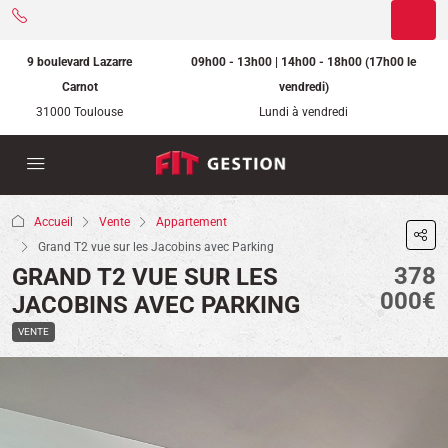
9 boulevard Lazarre
09h00 - 13h00 | 14h00 - 18h00 (17h00 le
Carnot
vendredi)
31000 Toulouse
Lundi à vendredi
Accueil
Vente
Appartement
Grand T2 vue sur les Jacobins avec Parking
378
GRAND T2 VUE SUR LES
000€
JACOBINS AVEC PARKING
VENTE