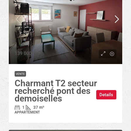
139 000€
VENTE
Charmant T2 secteur
recherché pont des
Details
demoiselles
1
37
m²
APPARTEMENT