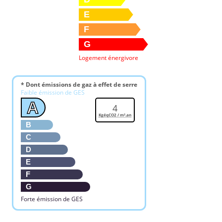
E
F
G
Logement énergivore
* Dont émissions de gaz à effet de serre
Faible émission de GES
A
4
KgéqCO2 / m².an
B
C
D
E
F
G
Forte émission de GES