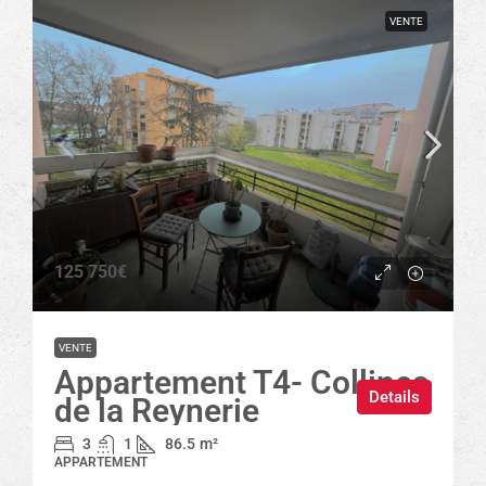
VENTE
125 750€
VENTE
Appartement T4- Collines
Details
de la Reynerie
3
1
86.5
m²
APPARTEMENT