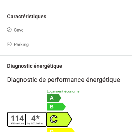
Caractéristiques
Cave
Parking
Diagnostic énergétique
Diagnostic de performance énergétique
Logement économe
A
B
114
4*
C
KWh/m².an
kg CO2/m².an
D