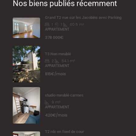
Nos biens publiés récemment
Grand T2 vue sur les Jacobins avec Parking
1
1
60.5
m²
APPARTEMENT
378 000€
T3 Non meublé
2
54.1
m²
APPARTEMENT
815€/mois
studio meublé carmes
9
m²
APPARTEMENT
420€/mois
T2 rdc en fond de cour