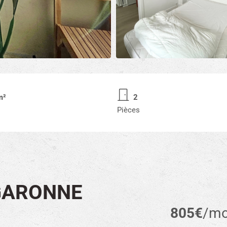
m²
2
Pièces
 GARONNE
805€
/mo