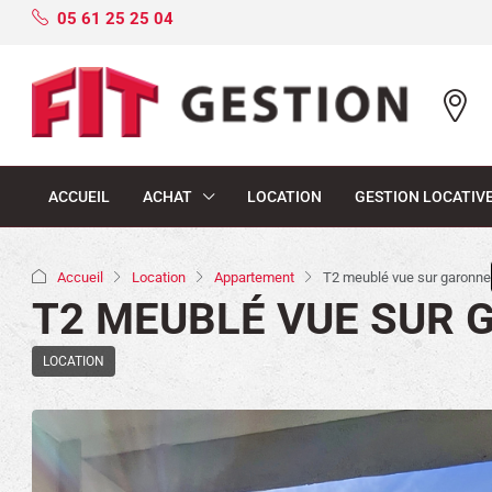
05 61 25 25 04
ACCUEIL
ACHAT
LOCATION
GESTION LOCATIV
Accueil
Location
Appartement
T2 meublé vue sur garonne
T2 MEUBLÉ VUE SUR
LOCATION