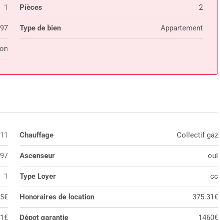
1
Pièces
2
97
Type de bien
Appartement
ion
11
Chauffage
Collectif gaz
97
Ascenseur
oui
1
Type Loyer
cc
5€
Honoraires de location
375.31€
61€
Dépot garantie
1460€