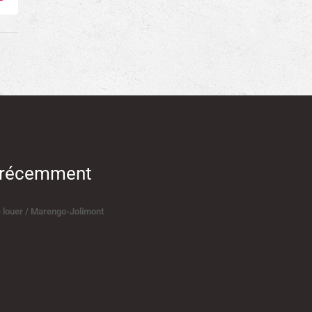
s récemment
à louer / Marengo-Jolimont