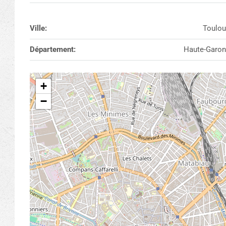
Ville:
Toulou
Département:
Haute-Garo
+
−