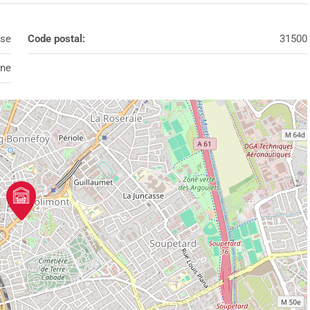
se
Code postal:
31500
nne