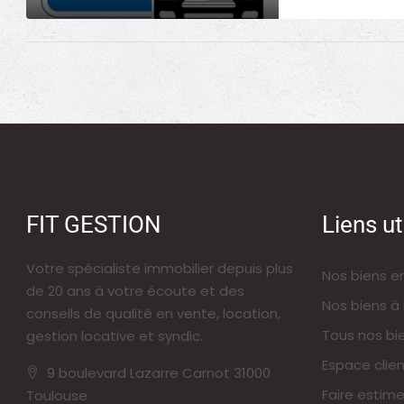
FIT GESTION
Liens ut
Votre spécialiste immobilier depuis plus
Nos biens e
de 20 ans à votre écoute et des
Nos biens à 
conseils de qualité en vente, location,
Tous nos bi
gestion locative et syndic.
Espace clien
9 boulevard Lazarre Carnot 31000
Faire estime
Toulouse