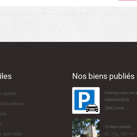
iles
Nos biens publié
n vente
Parking sous-sol 
PARKING/BOX
la location
70€/mois
ens
t
T3 Non meublé
r son bien
2
54.1
m²