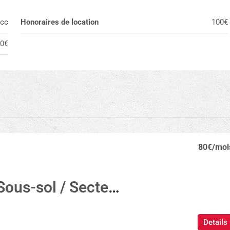
cc
Honoraires de location
100€
0€
80€
/moi
Parking Sous-sol / Secteur Pech-David
Details