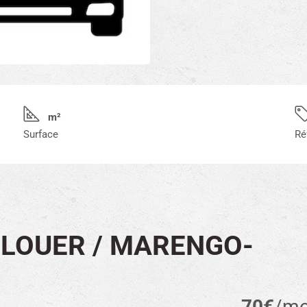
m²
Surface
Ré
 LOUER / MARENGO-
70€
/mo