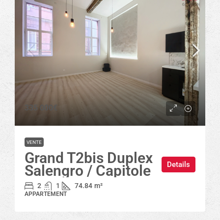
335 000€
VENTE
Grand T2bis Duplex
Details
Salengro / Capitole
2
1
74.84
m²
APPARTEMENT