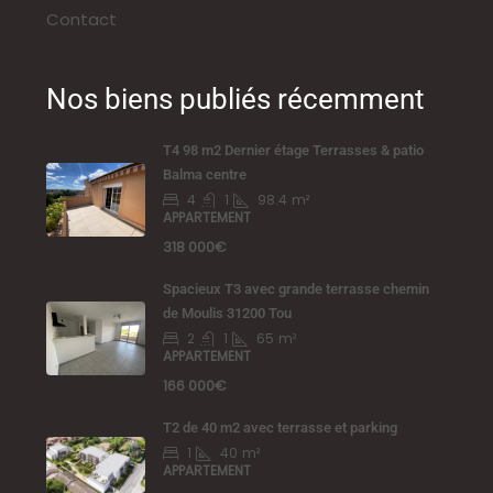
Contact
Nos biens publiés récemment
T4 98 m2 Dernier étage Terrasses & patio
Balma centre
4
1
98.4
m²
APPARTEMENT
318 000€
Spacieux T3 avec grande terrasse chemin
de Moulis 31200 Tou
2
1
65
m²
APPARTEMENT
166 000€
T2 de 40 m2 avec terrasse et parking
1
40
m²
APPARTEMENT