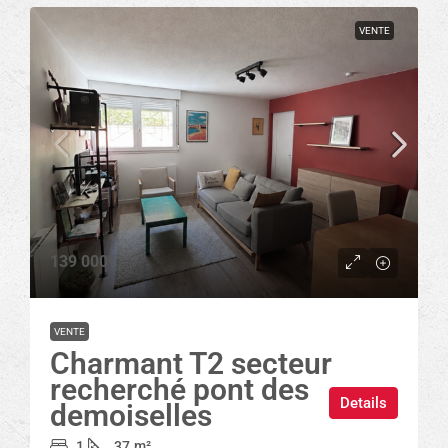
VENTE
139 000€
VENTE
Charmant T2 secteur
recherché pont des
Details
demoiselles
1
37
m²