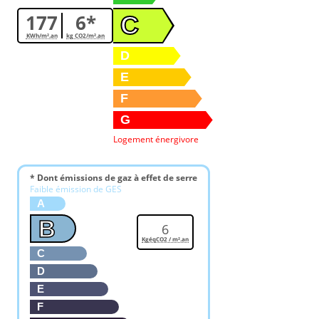
177
6*
C
KWh/m².an
kg CO2/m².an
D
E
F
G
Logement énergivore
* Dont émissions de gaz à effet de serre
Faible émission de GES
A
B
6
KgéqCO2 / m².an
C
D
E
F