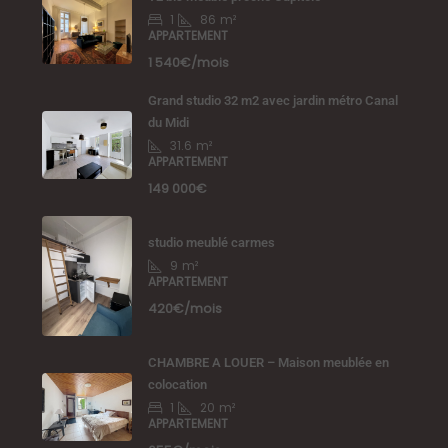
1
86
m²
APPARTEMENT
1 540€/mois
Grand studio 32 m2 avec jardin métro Canal
du Midi
31.6
m²
APPARTEMENT
149 000€
studio meublé carmes
9
m²
APPARTEMENT
420€/mois
CHAMBRE A LOUER – Maison meublée en
colocation
1
20
m²
APPARTEMENT