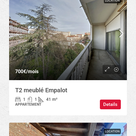
LOCATION
700€
/mois
T2 meublé Empalot
1
1
41
m²
Details
APPARTEMENT
LOCATION