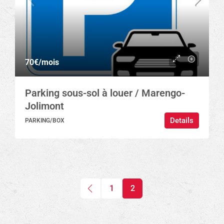
70€
/mois
Parking sous-sol à louer / Marengo-
Jolimont
Details
PARKING/BOX
1
2