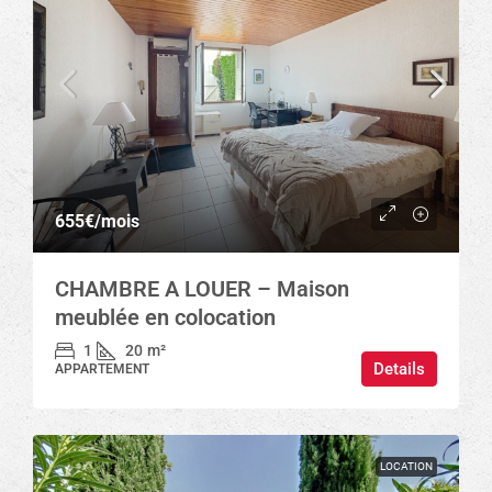
655€
/mois
CHAMBRE A LOUER – Maison
meublée en colocation
1
20
m²
Details
APPARTEMENT
LOCATION