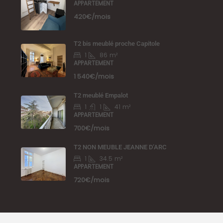
APPARTEMENT
420€/mois
T2 bis meublé proche Capitole
1
86
m²
APPARTEMENT
1 540€/mois
T2 meublé Empalot
1
1
41
m²
APPARTEMENT
700€/mois
T2 NON MEUBLE JEANNE D’ARC
1
34.5
m²
APPARTEMENT
720€/mois