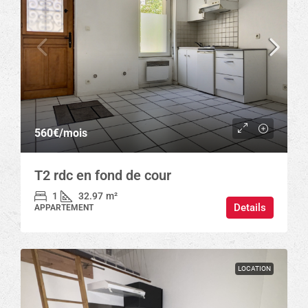
560€
/mois
T2 rdc en fond de cour
1
32.97
m²
Details
APPARTEMENT
LOCATION