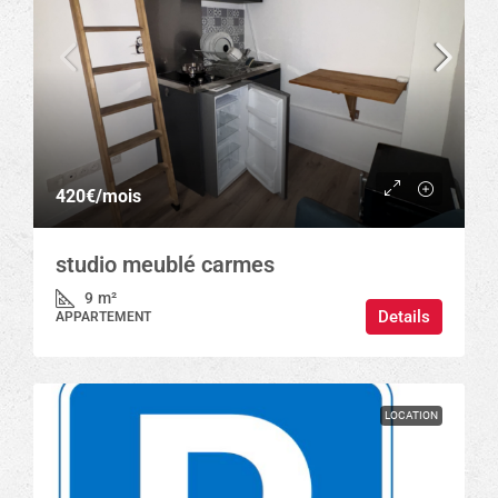
420€
/mois
studio meublé carmes
9
m²
Details
APPARTEMENT
LOCATION