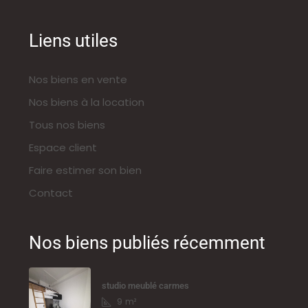
Liens utiles
Nos biens en vente
Nos biens à la location
Tous nos biens
Espace client
Faire estimer son bien
Contact
Nos biens publiés récemment
studio meublé carmes
9
m²