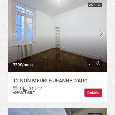
LOCATION
720€
/mois
T2 NON MEUBLE JEANNE D’ARC
1
34.5
m²
Details
APPARTEMENT