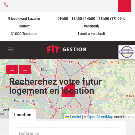
9 boulevard Lazarre
09h00 - 13h00 | 14h00 - 18h00 (17h00 le
Carnot
vendredi)
31000 Toulouse
Lundi à vendredi
Recherchez votre futur
logement en location
10
Location
Leaflet
|
©
OpenStreetMap
contributors