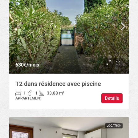
630€
/mois
T2 dans résidence avec piscine
1
1
33.88
m²
Details
APPARTEMENT
LOCATION