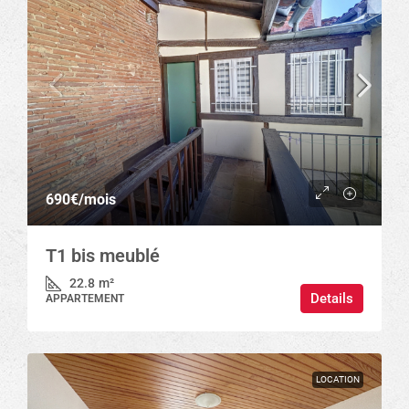
690€
/mois
T1 bis meublé
22.8
m²
Details
APPARTEMENT
LOCATION